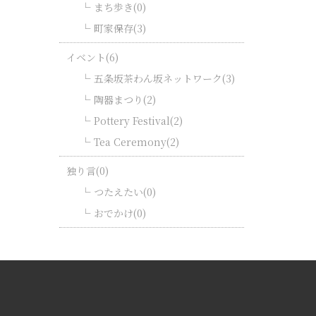
まち歩き(0)
町家保存(3)
イベント(6)
五条坂茶わん坂ネットワーク(3)
陶器まつり(2)
Pottery Festival(2)
Tea Ceremony(2)
独り言(0)
つたえたい(0)
おでかけ(0)