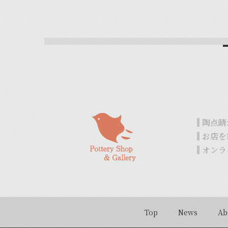
陶点睛
お店を
オンラ
Top
News
Ab