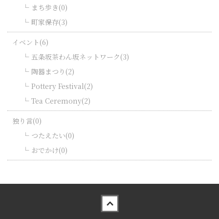
まち歩き(0)
町家保存(3)
イベント(6)
五条坂茶わん坂ネットワーク(3)
陶器まつり(2)
Pottery Festival(2)
Tea Ceremony(2)
独り言(0)
つたえたい(0)
おでかけ(0)