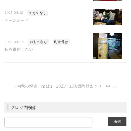
2015.04.13
おもてなし
ゲームボーイ
2015.04.08
おもてなし
町家保存
私も寄付したい
«
初秋の坪庭
main
2021年五条坂陶器まつり 中止
»
ブログ内検索