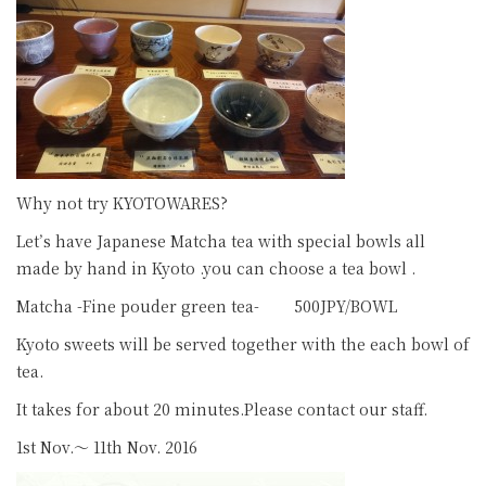
Why not try KYOTOWARES?
Let’s have Japanese Matcha tea with special bowls all
made by hand in Kyoto .you can choose a tea bowl .
Matcha -Fine pouder green tea- 500JPY/BOWL
Kyoto sweets will be served together with the each bowl of
tea.
It takes for about 20 minutes.Please contact our staff.
1st Nov.～ 11th Nov. 2016