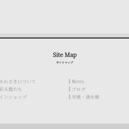
Site Map
サイトマップ
かわさきについて
News
彩る器たち
ブログ
インショップ
京焼・清水焼