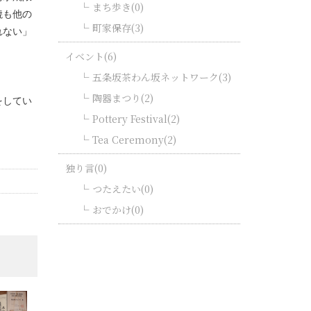
まち歩き(0)
焼も他の
町家保存(3)
れない」
イベント(6)
五条坂茶わん坂ネットワーク(3)
陶器まつり(2)
をしてい
Pottery Festival(2)
Tea Ceremony(2)
独り言(0)
つたえたい(0)
おでかけ(0)