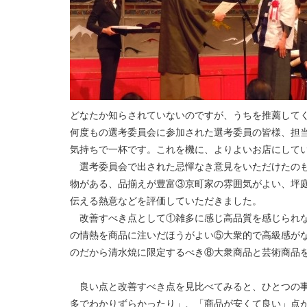
どなたか知らされていないのですが、うちを推薦して
何度もの選考委員会に参加された選考委員の皆様、担
気持ちで一杯です。これを機に、よりよいお店にして
選考委員会で出された忌憚なき意見をいただけたのも
物がある、品揃えが豊富③京町家の雰囲気がよい、坪庭
伝える熱意などを評価していただきました。
改善すべき点として①雑多に感じ高品質を感じられな
の情熱を商品に注いだほうがよい⑤大衆的で高級感が
のだから清水焼に限定するべき⑧大衆商品と芸術商品
良い点と改善すべき点を見比べてみると、ひとつの事
多でわかりずらかったり」、「商品が安くて良い」点