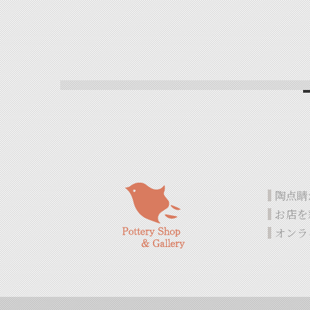
陶点睛
お店を
オンラ