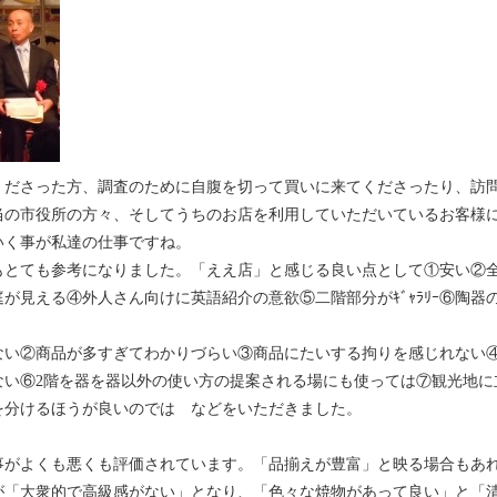
くださった方、調査のために自腹を切って買いに来てくださったり、訪
当の市役所の方々、そしてうちのお店を利用していただいているお客様
いく事が私達の仕事ですね。
とても参考になりました。「ええ店」と感じる良い点として①安い②
が見える④外人さん向けに英語紹介の意欲⑤二階部分がｷﾞｬﾗﾘｰ⑥陶器
い②商品が多すぎてわかりづらい③商品にたいする拘りを感じれない
ない⑥
2
階を器を器以外の使い方の提案される場にも使っては⑦観光地に
を分けるほうが良いのでは などをいただきました。
がよくも悪くも評価されています。「品揃えが豊富」と映る場合もあ
が「大衆的で高級感がない」となり、「色々な焼物があって良い」と「