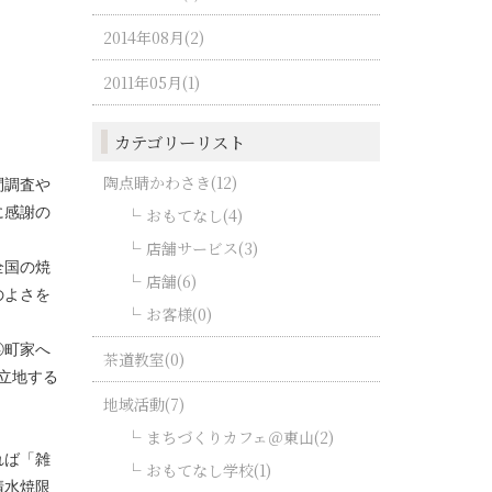
2014年08月(2)
2011年05月(1)
カテゴリーリスト
陶点睛かわさき(12)
問調査や
に感謝の
おもてなし(4)
店舗サービス(3)
全国の焼
店舗(6)
のよさを
お客様(0)
④町家へ
茶道教室(0)
立地する
地域活動(7)
まちづくりカフェ＠東山(2)
れば「雑
おもてなし学校(1)
清水焼限