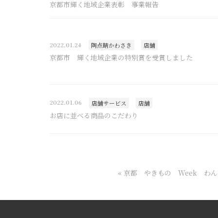
京都市輝く地域企業表彰 事業報告
2022.01.24
陶点睛かわさき
店舗
京都市 輝く地域企業の特別賞を受賞しました
2022.01.06
店舗サービス
店舗
お店に並べる商品のこだわり
«
京都 やきもの Week わん碗